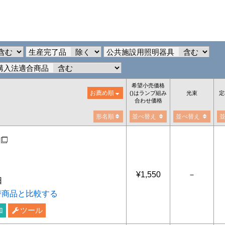
生産完了品
公共施設用照明器具
購入法適合商品
希望小売価格
お薦め順
()はランプ組み
光束
定
合わせ価格
形名順
並べ替え
並べ替え
ビーム
¥1,550
－
日
替商品と比較する
加
ツール