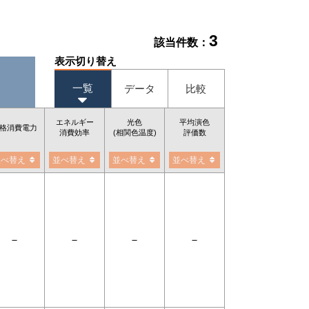
3
該当件数：
表示切り替え
一覧
データ
比較
エネルギー
光色
平均演色
格消費電力
消費効率
(相関色温度)
評価数
並べ替え
並べ替え
並べ替え
並べ替え
－
－
－
－