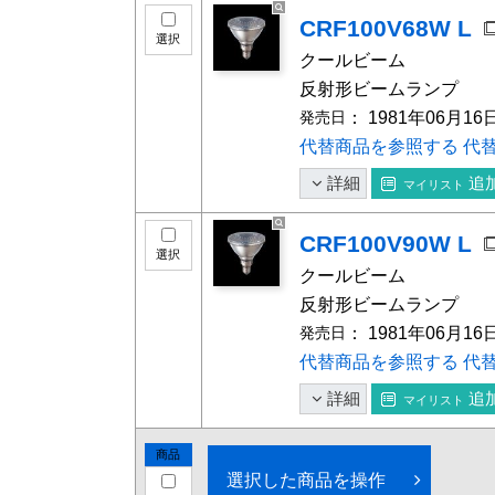
CRF100V68W L
選択
クール
反射形ビームランプ
発売日
： 1981年06月16
代替商品を参照する
代
詳細
追
マイリスト
CRF100V90W L
選択
クール
反射形ビームランプ
発売日
： 1981年06月16
代替商品を参照する
代
詳細
追
マイリスト
商品
選択した商品を操作