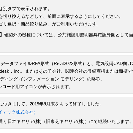
は別タブで表示されます。
を切り換えるなどして、前面に表示するようにしてください。
ゴリ選択・商品絞り込み」がご利用いただけます。
】
確認外の機種については、公共施設用照明器具確認外図として
データファイルRFA形式（Revit2022形式）と、電気設備CAD向
todesk，Inc.、またはその子会社、関連会社の登録商標または商標
odeling（ビルディング インフォメーション モデリング）の略称。
ウンロード用アイコンが表示されます。
つきまして、2019年9月末をもって終了しました。
イテック株式会社）
り日本キヤリア(株)（旧東芝キヤリア(株)）にて継続いたします