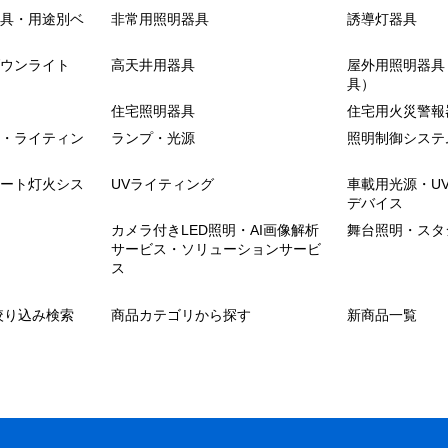
具・用途別ベ
非常用照明器具
誘導灯器具
ウンライト
高天井用器具
屋外用照明器具
具）
住宅照明器具
住宅用火災警報
・ライティン
ランプ・光源
照明制御システ
ート灯火シス
UVライティング
車載用光源・U
デバイス
カメラ付きLED照明・AI画像解析
舞台照明・スタ
サービス・ソリューションサービ
ス
絞り込み検索
商品カテゴリから探す
新商品一覧