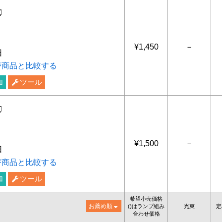
ビーム
¥1,450
－
日
替商品と比較する
加
ツール
ビーム
¥1,500
－
日
替商品と比較する
加
ツール
希望小売価格
お薦め順
()はランプ組み
光束
定
合わせ価格