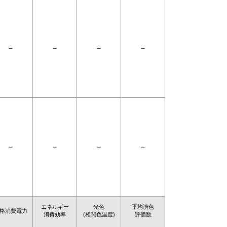
－
－
－
－
－
－
－
－
エネルギー
光色
平均演色
格消費電力
消費効率
(相関色温度)
評価数