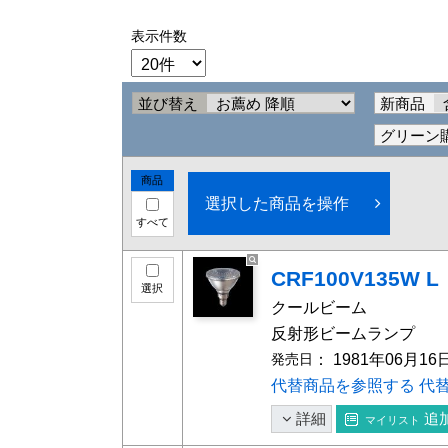
表示件数
並び替え
新商品
グリーン
商品
選択した商品を操作
すべて
CRF100V135W L
選択
クール
反射形ビームランプ
発売日
： 1981年06月16
代替商品を参照する
代
詳細
追
マイリスト