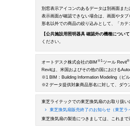
別窓表示アイコンのあるデータは別画面また
表示画面が確認できない場合は、画面やタブ
形名以外での商品の絞り込みとして、「カテ
【公共施設用照明器具 確認外の機種について
ください。
※1
®
オートデスク株式会社のBIM
ツール Revit
Revitは、米国およびその他の国におけるAu
※1 BIM：Building Information M
※2 データ提供対象商品形名に対して、ダ
東芝ライテックでの東芝換気扇のお取り扱いに
東芝換気扇販売終了のお知らせ（東芝ラ
東芝換気扇の製造につきましては、これまで通