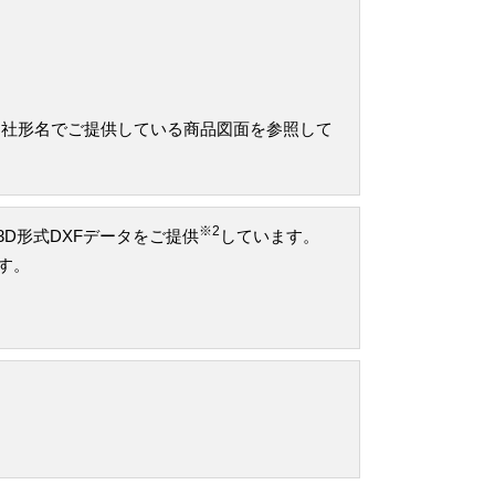
当社形名でご提供している商品図面を参照して
※2
け3D形式DXFデータをご提供
しています。
です。
。