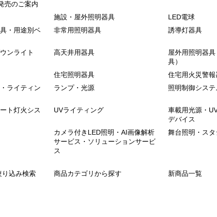
発売のご案内
施設・屋外照明器具
LED電球
具・用途別ベ
非常用照明器具
誘導灯器具
ウンライト
高天井用器具
屋外用照明器具
具）
住宅照明器具
住宅用火災警報
・ライティン
ランプ・光源
照明制御システ
ート灯火シス
UVライティング
車載用光源・U
デバイス
カメラ付きLED照明・AI画像解析
舞台照明・スタ
サービス・ソリューションサービ
ス
絞り込み検索
商品カテゴリから探す
新商品一覧